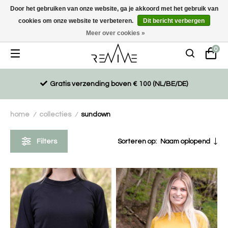
Door het gebruiken van onze website, ga je akkoord met het gebruik van
cookies om onze website te verbeteren.
Dit bericht verbergen
Duurzaam, eco-vriendelijk en ethisch gemaakte producten
Meer over cookies »
0
Gratis verzending boven € 100 (NL/BE/DE)
home
collecties
sundown
/
/
Filters
Sorteren op:
Naam oplopend