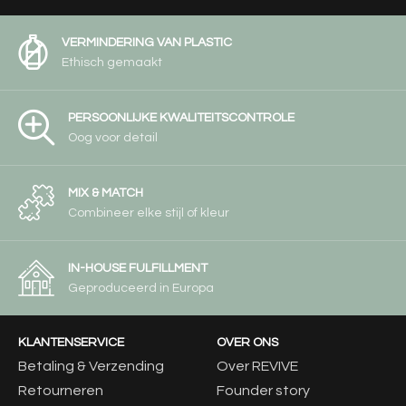
VERMINDERING VAN PLASTIC
Ethisch gemaakt
PERSOONLIJKE KWALITEITSCONTROLE
Oog voor detail
MIX & MATCH
Combineer elke stijl of kleur
IN-HOUSE FULFILLMENT
Geproduceerd in Europa
KLANTENSERVICE
OVER ONS
Betaling & Verzending
Over REVIVE
Retourneren
Founder story