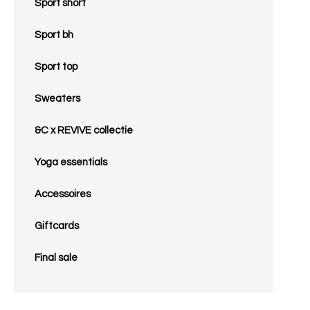
Sport short
Sport bh
Sport top
Sweaters
&C x REVIVE collectie
Yoga essentials
Accessoires
Giftcards
Final sale