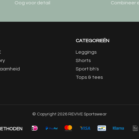
Oog voor detail
Combineer elk
CATEGORIEËN
E
Leggings
ory
Shorts
zaamheid
Sport bh's
Tops & tees
© Copyright 2026 REVIVE Sportswear
METHODEN