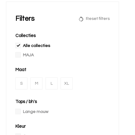
Filters
Reset filters
Collecties
Alle collecties
MAJA
Maat
S
M
L
XL
Tops / bh's
Lange mouw
Kleur