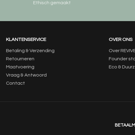
Ethisch gemaakt
KLANTENSERVICE
OVER ONS
Betaling & Verzending
Over REVIV
Retourneren
Founder st
Maatvoering
Eco & Duur
Vraag & Antwoord
Contact
BETAAL