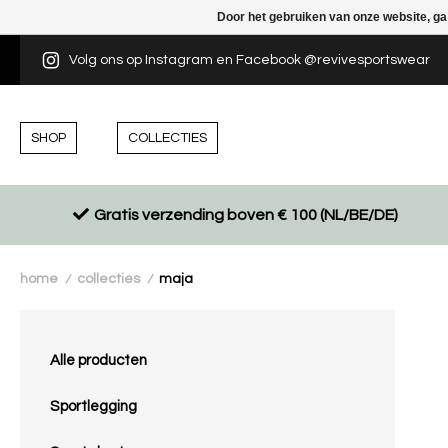
Door het gebruiken van onze website, ga
Volg ons op Instagram en Facebook @revivesportswear
SHOP
COLLECTIES
Gratis verzending boven € 100 (NL/BE/DE)
home
collecties
maja
/
/
Alle producten
Sportlegging