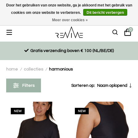
Door het gebruiken van onze website, ga je akkoord met het gebruik van
cookies om onze website te verbeteren.
Dit bericht verbergen
Duurzaam, eco-vriendelijk en ethisch gemaakte producten
Meer over cookies »
0
Gratis verzending boven € 100 (NL/BE/DE)
home
collecties
harmonious
/
/
Filters
Sorteren op:
Naam oplopend
NEW
NEW