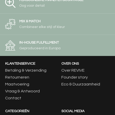
PERSOONLIJKE KWALITEITSCONTROLE
Oog voor detail
MIX & MATCH
Combineer elke stijl of kleur
IN-HOUSE FULFILLMENT
Geproduceerd in Europa
KLANTENSERVICE
OVER ONS
Betaling & Verzending
Over REVIVE
Retourneren
Founder story
Maatvoering
Eco & Duurzaamheid
Vraag & Antwoord
Contact
CATEGORIEËN
SOCIAL MEDIA