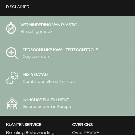
DISCLAIMER
VERMINDERING VAN PLASTIC
Ethisch gemaakt
PERSOONLIJKE KWALITEITSCONTROLE
Oog voor detail
MIX & MATCH
Combineer elke stijl of kleur
IN-HOUSE FULFILLMENT
Geproduceerd in Europa
KLANTENSERVICE
OVER ONS
Betaling & Verzending
Over REVIVE